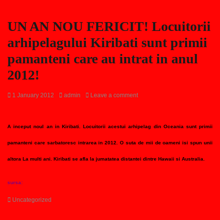
UN AN NOU FERICIT! Locuitorii
arhipelagului Kiribati sunt primii
pamanteni care au intrat in anul
2012!
Posted
Author
1 January 2012
admin
Leave a comment
on
A inceput noul an in Kiribati. Locuitorii acestui arhipelag din Oceania sunt primii
pamanteni care sarbatoresc intrarea in 2012. O suta de mii de oameni isi spun unii
altora La multi ani. Kiribati se afla la jumatatea distantei dintre Hawaii si Australia.
sursa:
Categories
Uncategorized