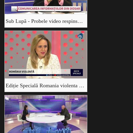
Sub Lupă - Probele video respinse de instanță - Amedeo Dima și Ovidiu Lungu
Ediție Specială Romania violenta - cu Avocat Amedeo Dima, Cosmina Cerva, și Cornel Dărvășan