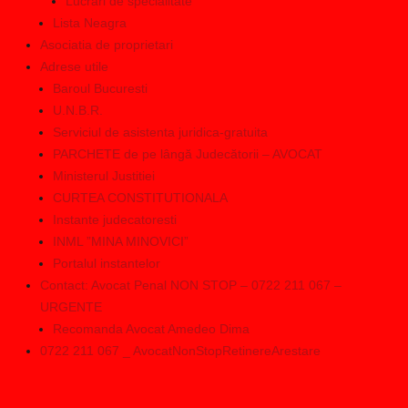
Lucrari de specialitate
Lista Neagra
Asociatia de proprietari
Adrese utile
Baroul Bucuresti
U.N.B.R.
Serviciul de asistenta juridica-gratuita
PARCHETE de pe lângă Judecătorii – AVOCAT
Ministerul Justitiei
CURTEA CONSTITUTIONALA
Instante judecatoresti
INML ”MINA MINOVICI”
Portalul instantelor
Contact: Avocat Penal NON STOP – 0722 211 067 –
URGENTE
Recomanda Avocat Amedeo Dima
0722 211 067 _ AvocatNonStopRetinereArestare