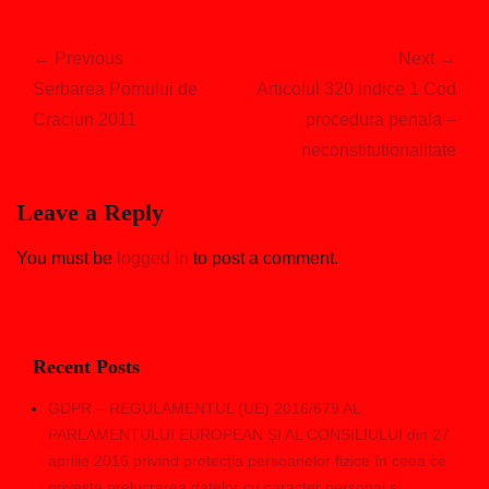
Post
navigation
← Previous
Next →
Previous
Next
Serbarea Pomului de
Articolul 320 indice 1 Cod
post:
post:
Craciun 2011
procedura penala –
neconstitutionalitate
Leave a Reply
You must be
logged in
to post a comment.
Recent Posts
GDPR – REGULAMENTUL (UE) 2016/679 AL
PARLAMENTULUI EUROPEAN ȘI AL CONSILIULUI din 27
aprilie 2016 privind protecția persoanelor fizice în ceea ce
privește prelucrarea datelor cu caracter personal și