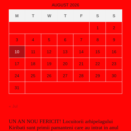
AUGUST 2026
M
T
W
T
F
S
S
1
2
3
4
5
6
7
8
9
10
11
12
13
14
15
16
17
18
19
20
21
22
23
24
25
26
27
28
29
30
31
« Jul
UN AN NOU FERICIT! Locuitorii arhipelagului
Kiribati sunt primii pamanteni care au intrat in anul