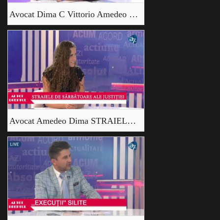
Avocat Dima C Vittorio Amedeo Tradarea si Judecarea Domnului Isus Hristos
Avocat Amedeo Dima STRAIELE DE SĂRBĂTOARE ALE JUSTIȚIEI