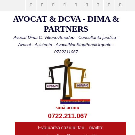
Facebook
Email
LinkedIn
Vimeo
YouTube
Instagram
Website
Phone
Telegr
AVOCAT & DCVA - DIMA &
PARTNERS
Avocat Dima C. Vittorio Amedeo - Consultanta juridica -
Avocat - Asistenta - AvocatNonStopPenalUrgente -
0722211067
sună acum:
0722.211.067
Evaluarea cazului tău... mailto: