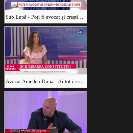
Sub Lupă - Poți fi avocat și creștin în același timp? - Amedeo Dima și Loredana Mărăcine
Avocat Amedeo Dima - Ai tot dreptul - Schimbarea constituției