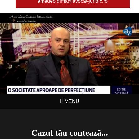
amedeo.dima@avocat-juridic.ro
MENU
Cazul tău contează...