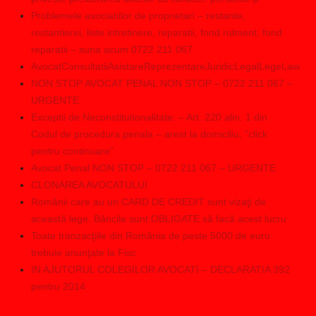
Problemele asociatiilor de proprietari – restante,
restantierei, liste intretinere, reparatii, fond rulment, fond
reparatii – suna acum 0722 211 067
AvocatConsultatiiAsistareReprezentareJuridicLegalLegeLaw
NON STOP AVOCAT PENAL NON STOP – 0722 211 067 –
URGENTE
Exceptii de Neconstitutionalitate: – Art. 220 alin. 1 din
Codul de procedura penala – arest la domiciliu, ”click
pentru continuare”
Avocat Penal NON STOP – 0722 211 067 – URGENTE
CLONAREA AVOCATULUI
Românii care au un CARD DE CREDIT sunt vizaţi de
această lege. Băncile sunt OBLIGATE să facă acest lucru
Toate tranzacţiile din România de peste 5000 de euro
trebuie anunţate la Fisc
IN AJUTORUL COLEGILOR AVOCATI – DECLARATIA 392
pentru 2014