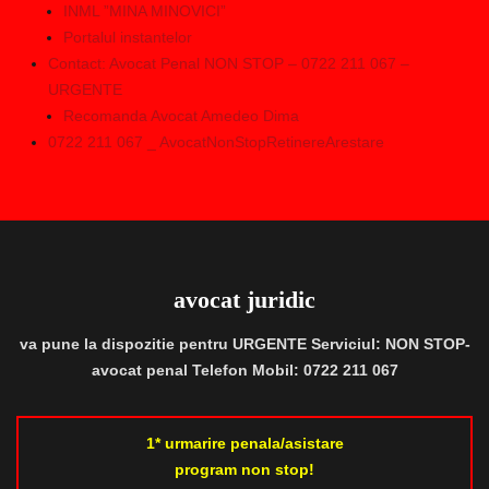
INML ”MINA MINOVICI”
Portalul instantelor
Contact: Avocat Penal NON STOP – 0722 211 067 –
URGENTE
Recomanda Avocat Amedeo Dima
0722 211 067 _ AvocatNonStopRetinereArestare
avocat juridic
va pune la dispozitie pentru URGENTE Serviciul: NON STOP-
avocat penal Telefon Mobil: 0722 211 067
1* urmarire penala/asistare
program non stop!