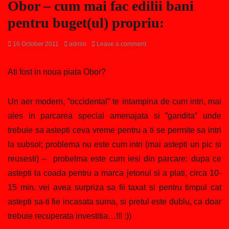
Obor – cum mai fac edilii bani
pentru buget(ul) propriu:
Posted
Author
16 October 2011
admin
Leave a comment
on
Ati fost in noua piata Obor?
Un aer modern, ”occidental” te intampina de cum intri, mai
ales in parcarea special amenajata si ”gandita” unde
trebuie sa astepti ceva vreme pentru a ti se permite sa intri
la subsol; problema nu este cum intri (mai astepti un pic si
reusesti) – probelma este cum iesi din parcare: dupa ce
astepti la coada pentru a marca jetonul si a plati, circa 10-
15 min. vei avea surpriza sa fii taxat si pentru timpul cat
astepti sa-ti fie incasata suma, si pretul este dublu, ca doar
trebuie recuperata investitia…!!! :))