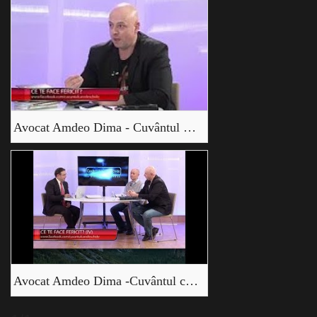
Avocat Amdeo Dima - Cuvântul care deschide - Ce te face fericit? (IIII)
Avocat Amdeo Dima -Cuvântul care deschide - Ce te face fericit? (IV)