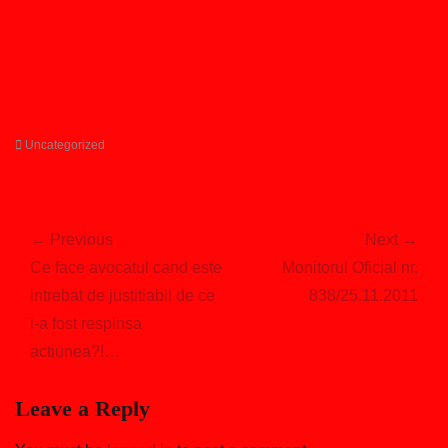
Categories
Uncategorized
Post
navigation
← Previous
Next →
Previous
Next
Ce face avocatul cand este
Monitorul Oficial nr.
post:
post:
intrebat de justitiabil de ce
838/25.11.2011
i-a fost respinsa
actiunea?!…
Leave a Reply