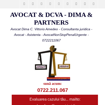
Facebook
Email
LinkedIn
Vimeo
YouTube
Instagram
Website
Phone
Telegr
AVOCAT & DCVA - DIMA &
PARTNERS
Avocat Dima C. Vittorio Amedeo - Consultanta juridica -
Avocat - Asistenta - AvocatNonStopPenalUrgente -
0722211067
sună acum:
0722.211.067
Evaluarea cazului tău... mailto: