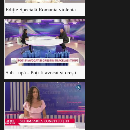
Ediție Specială Romania violenta - cu Avocat Amedeo Dima, Cosmina Cerva, și Cornel Dărvășan
Sub Lupă - Poți fi avocat și creștin în același timp? - Amedeo Dima și Loredana Mărăcine