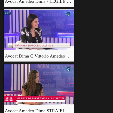
Avocat Amedeo Dima - LEGILE PĂGÂNE ALE EUROPEI _2
Avocat Dima C Vittorio Amedeo Tradarea si Judecarea Domnului Isus Hristos
Avocat Amedeo Dima STRAIELE DE SĂRBĂTOARE ALE JUSTIȚIEI