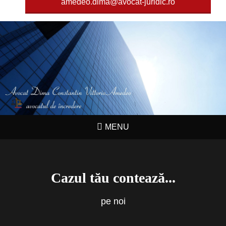
amedeo.dima@avocat-juridic.ro
MENU
Cazul tău contează...
pe noi