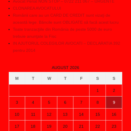
Avocat Penal NON STOP – 0722 211 067 – URGENTE
CLONAREA AVOCATULUI
Românii care au un CARD DE CREDIT sunt vizaţi de
această lege. Băncile sunt OBLIGATE să facă acest lucru
Toate tranzacţiile din România de peste 5000 de euro
trebuie anunţate la Fisc
IN AJUTORUL COLEGILOR AVOCATI – DECLARATIA 392
pentru 2014
AUGUST 2026
M
T
W
T
F
S
S
1
2
3
4
5
6
7
8
9
10
11
12
13
14
15
16
17
18
19
20
21
22
23