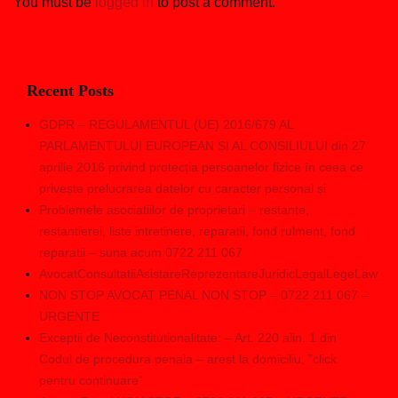
You must be
logged in
to post a comment.
Recent Posts
GDPR – REGULAMENTUL (UE) 2016/679 AL
PARLAMENTULUI EUROPEAN ȘI AL CONSILIULUI din 27
aprilie 2016 privind protecția persoanelor fizice în ceea ce
privește prelucrarea datelor cu caracter personal și
Problemele asociatiilor de proprietari – restante,
restantierei, liste intretinere, reparatii, fond rulment, fond
reparatii – suna acum 0722 211 067
AvocatConsultatiiAsistareReprezentareJuridicLegalLegeLaw
NON STOP AVOCAT PENAL NON STOP – 0722 211 067 –
URGENTE
Exceptii de Neconstitutionalitate: – Art. 220 alin. 1 din
Codul de procedura penala – arest la domiciliu, ”click
pentru continuare”