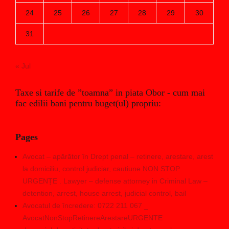
24
25
26
27
28
29
30
31
« Jul
Taxe si tarife de ”toamna” in piata Obor - cum mai
fac edilii bani pentru buget(ul) propriu:
Pages
Avocat – apărător în Drept penal – retinere, arestare, arest
la domiciliu, control judiciar, cautiune NON STOP
URGENȚE . Lawyer – defense attorney in Criminal Law –
detention, arrest, house arrest, judicial control, bail
Avocatul de încredere: 0722 211 067 _
AvocatNonStopRetinereArestareURGENTE