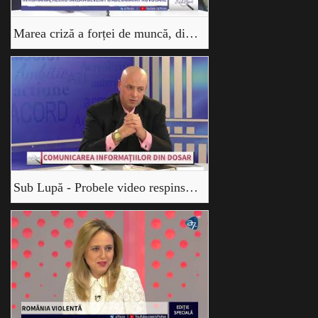
Marea criză a forței de muncă, din România. Cu Avocat Amedeo Dima
Sub Lupă - Probele video respinse de instanță - Amedeo Dima și Ovidiu Lungu