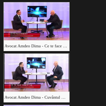
Avocat Amdeo Dima - Ce te face fericit (I)
Avocat Amdeo Dima - Cuvântul care deschide - Ce te face fericit? (II)